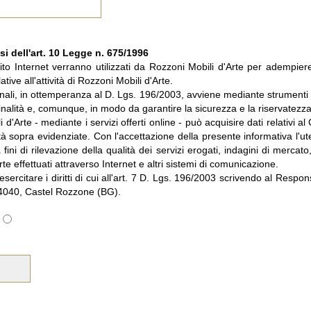
si dell'art. 10 Legge n. 675/1996
 sito Internet verranno utilizzati da Rozzoni Mobili d'Arte per adempiere 
tive all'attività di Rozzoni Mobili d'Arte.
onali, in ottemperanza al D. Lgs. 196/2003, avviene mediante strumenti 
finalità e, comunque, in modo da garantire la sicurezza e la riservatezza 
d'Arte - mediante i servizi offerti online - può acquisire dati relativi al Cl
tà sopra evidenziate. Con l'accettazione della presente informativa l'u
fini di rilevazione della qualità dei servizi erogati, indagini di mercato
rte effettuati attraverso Internet e altri sistemi di comunicazione.
esercitare i diritti di cui all'art. 7 D. Lgs. 196/2003 scrivendo al Respo
24040, Castel Rozzone (BG).