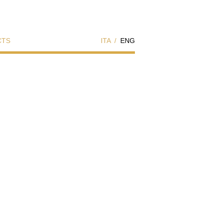
CTS
ITA
/
ENG