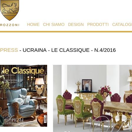
HOME
CHI SIAMO
DESIGN
PRODOTTI
CATALOG
PRESS
-
UCRAINA - LE CLASSIQUE - N.4/2016